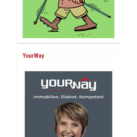
YourWay