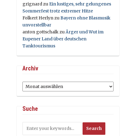
grignard
zu
Ein lustiges, sehr gelungenes
Sommerfest trotz extremer Hitze
Folkert Herlyn
zu
Bayern ohne Blasmusik
unvorstellbar
anton gottschalk
zu
Ärger und Wut im
Eupener Land über deutschen
Tanktourismus
Archiv
Archiv
Suche