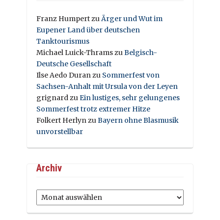
Franz Humpert
zu
Ärger und Wut im
Eupener Land über deutschen
Tanktourismus
Michael Luick-Thrams
zu
Belgisch-
Deutsche Gesellschaft
Ilse Aedo Duran
zu
Sommerfest von
Sachsen-Anhalt mit Ursula von der Leyen
grignard
zu
Ein lustiges, sehr gelungenes
Sommerfest trotz extremer Hitze
Folkert Herlyn
zu
Bayern ohne Blasmusik
unvorstellbar
Archiv
Archiv