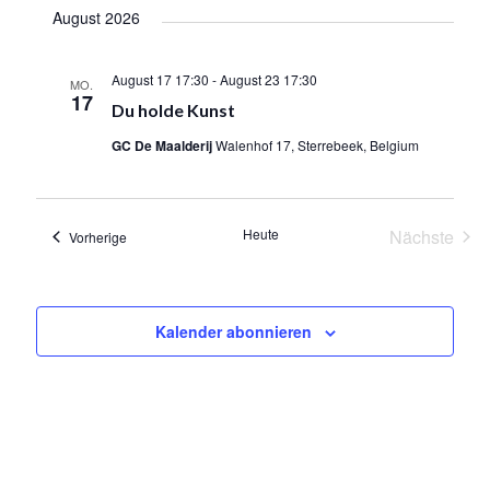
Suche
August 2026
wählen.
Nav
und
August 17 17:30
-
August 23 17:30
MO.
Ansich
17
Du holde Kunst
Navig
GC De Maalderij
Walenhof 17, Sterrebeek, Belgium
Heute
Nächste
Veranstaltungen
Vorherige
Veransta
Kalender abonnieren