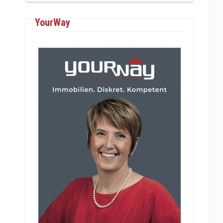
YourWay