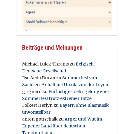
Beiträge und Meinungen
Michael Luick-Thrams
zu
Belgisch-
Deutsche Gesellschaft
Ilse Aedo Duran
zu
Sommerfest von
Sachsen-Anhalt mit Ursula von der Leyen
grignard
zu
Ein lustiges, sehr gelungenes
Sommerfest trotz extremer Hitze
Folkert Herlyn
zu
Bayern ohne Blasmusik
unvorstellbar
anton gottschalk
zu
Ärger und Wut im
Eupener Land über deutschen
Tanktourismus