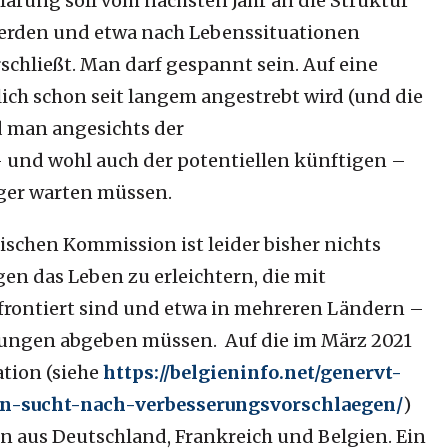
lärung soll vom nächsten Jahr an die Struktur
erden und etwa nach Lebenssituationen
rschließt. Man darf gespannt sein. Auf eine
ich schon seit langem angestrebt wird (und die
rd man angesichts der
 und wohl auch der potentiellen künftigen –
nger warten müssen.
schen Kommission ist leider bisher nichts
igen das Leben zu erleichtern, die mit
rontiert sind und etwa in mehreren Ländern –
rungen abgeben müssen. Auf die im März 2021
ation (siehe
https://belgieninfo.net/genervt-
n-sucht-nach-verbesserungsvorschlaegen/
)
n aus Deutschland, Frankreich und Belgien. Ein