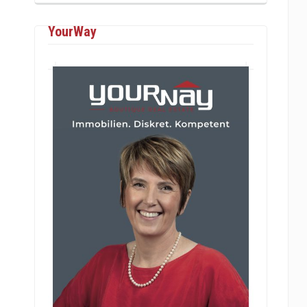
YourWay