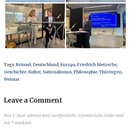
Tags:
Brüssel
,
Deutschland
,
Europa
,
Friedrich Nietzsche
,
Geschichte
,
Kultur
,
Nationalismus
,
Philosophie
,
Thüringen
,
Weimar
Leave a Comment
Ihre E-Mail-Adresse wird veröffentlicht. Erforderliche Felder sind
mit * markiert.