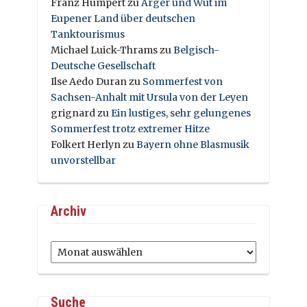
Franz Humpert
zu
Ärger und Wut im
Eupener Land über deutschen
Tanktourismus
Michael Luick-Thrams
zu
Belgisch-
Deutsche Gesellschaft
Ilse Aedo Duran
zu
Sommerfest von
Sachsen-Anhalt mit Ursula von der Leyen
grignard
zu
Ein lustiges, sehr gelungenes
Sommerfest trotz extremer Hitze
Folkert Herlyn
zu
Bayern ohne Blasmusik
unvorstellbar
Archiv
Archiv
Suche