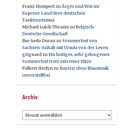
Franz Humpert
zu
Ärger und Wut im
Eupener Land über deutschen
Tanktourismus
Michael Luick-Thrams
zu
Belgisch-
Deutsche Gesellschaft
Ilse Aedo Duran
zu
Sommerfest von
Sachsen-Anhalt mit Ursula von der Leyen
grignard
zu
Ein lustiges, sehr gelungenes
Sommerfest trotz extremer Hitze
Folkert Herlyn
zu
Bayern ohne Blasmusik
unvorstellbar
Archiv
Archiv