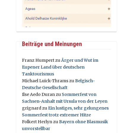
Beiträge und Meinungen
Franz Humpert
zu
Ärger und Wut im
Eupener Land über deutschen
Tanktourismus
Michael Luick-Thrams
zu
Belgisch-
Deutsche Gesellschaft
Ilse Aedo Duran
zu
Sommerfest von
Sachsen-Anhalt mit Ursula von der Leyen
grignard
zu
Ein lustiges, sehr gelungenes
Sommerfest trotz extremer Hitze
Folkert Herlyn
zu
Bayern ohne Blasmusik
unvorstellbar