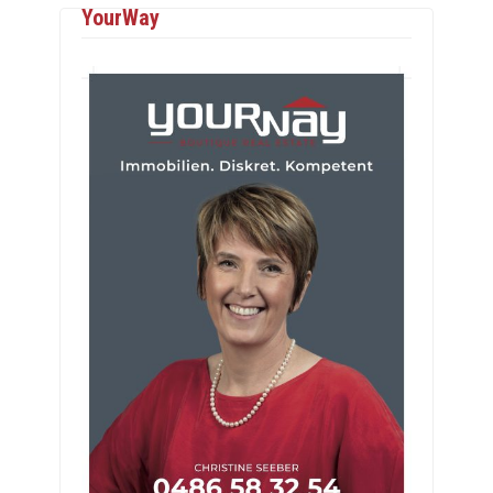
YourWay