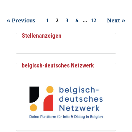
« Previous
Next »
1
2
3
4
…
12
Stellenanzeigen
belgisch-deutsches Netzwerk