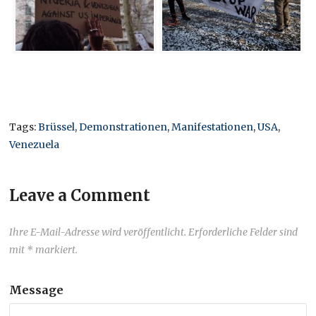
Tags:
Brüssel
,
Demonstrationen
,
Manifestationen
,
USA
,
Venezuela
Leave a Comment
Ihre E-Mail-Adresse wird veröffentlicht. Erforderliche Felder sind
mit * markiert.
Message