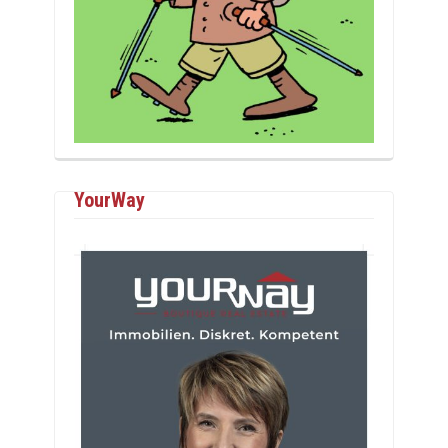
YourWay