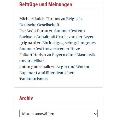
Beiträge und Meinungen
Michael Luick-Thrams
zu
Belgisch-
Deutsche Gesellschaft
Ilse Aedo Duran
zu
Sommerfest von
Sachsen-Anhalt mit Ursula von der Leyen
grignard
zu
Ein lustiges, sehr gelungenes
Sommerfest trotz extremer Hitze
Folkert Herlyn
zu
Bayern ohne Blasmusik
unvorstellbar
anton gottschalk
zu
Ärger und Wut im
Eupener Land über deutschen
Tanktourismus
Archiv
Archiv