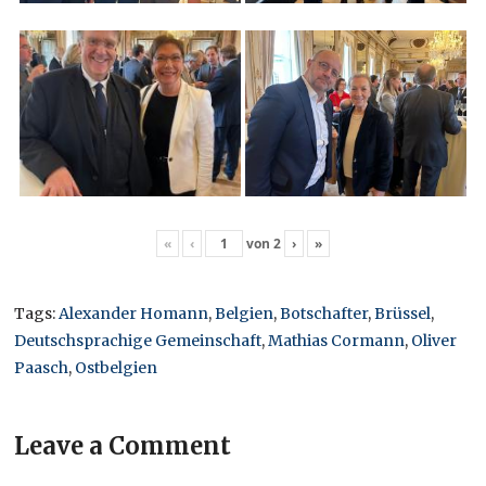
«
‹
von
2
›
»
Tags:
Alexander Homann
,
Belgien
,
Botschafter
,
Brüssel
,
Deutschsprachige Gemeinschaft
,
Mathias Cormann
,
Oliver
Paasch
,
Ostbelgien
Leave a Comment