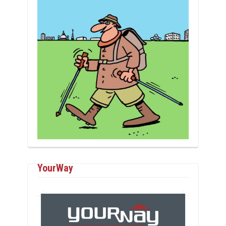
YourWay