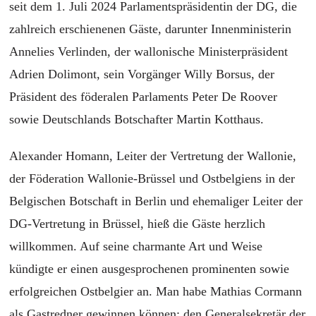
seit dem 1. Juli
20
24 Parlamentspräsidentin der DG, die
zahlreich erschienenen Gäste, darunter Innenministerin
Annelies Verlinden, der wallonische Ministerpräsident
Adrien Dolimont, sein Vorgänger Willy Borsus, der
Präsident des föderalen Parlaments Peter De Roover
sowie Deutschlands Botschafter Martin Kotthaus.
Alexander Homann, Leiter der Vertretung der Wallonie,
der Föderation Wallonie-Brüssel und Ostbelgiens
in
der
Belgischen
Botschaft
in Berlin und
ehemaliger Leiter der
DG-Vertretung in Brüssel, hieß die Gäste herzlich
willkommen. Auf
s
eine charmante Art und Weise
kündigte er einen ausgesprochenen prominenten sowie
erfolgreichen Ostbelgier an.
Man habe
Mathias Cormann
als Gastredner gewinnen können:
den
Generalsekretär der