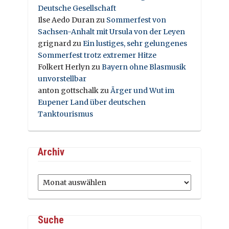
Deutsche Gesellschaft
Ilse Aedo Duran
zu
Sommerfest von
Sachsen-Anhalt mit Ursula von der Leyen
grignard
zu
Ein lustiges, sehr gelungenes
Sommerfest trotz extremer Hitze
Folkert Herlyn
zu
Bayern ohne Blasmusik
unvorstellbar
anton gottschalk
zu
Ärger und Wut im
Eupener Land über deutschen
Tanktourismus
Archiv
Archiv
Suche