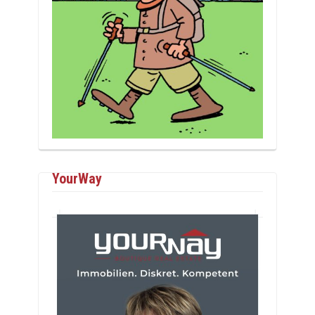
YourWay