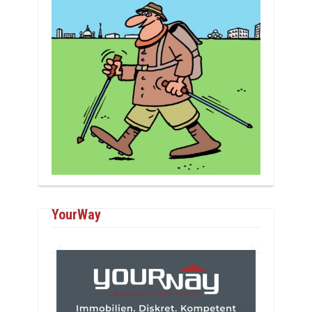
YourWay