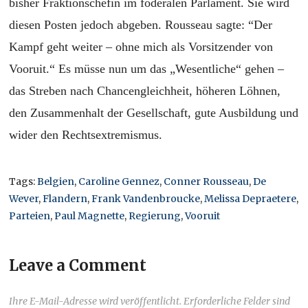
bisher Fraktionschefin im föderalen Parlament. Sie wird
diesen Posten jedoch abgeben. Rousseau sagte: “Der
Kampf geht weiter – ohne mich als Vorsitzender von
Vooruit.“ Es müsse nun um das „Wesentliche“ gehen –
das Streben nach Chancengleichheit, höheren Löhnen,
den Zusammenhalt der Gesellschaft, gute Ausbildung und
wider den Rechtsextremismus.
Tags:
Belgien
,
Caroline Gennez
,
Conner Rousseau
,
De
Wever
,
Flandern
,
Frank Vandenbroucke
,
Melissa Depraetere
,
Parteien
,
Paul Magnette
,
Regierung
,
Vooruit
Leave a Comment
Ihre E-Mail-Adresse wird veröffentlicht. Erforderliche Felder sind