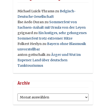
Michael Luick-Thrams
zu
Belgisch-
Deutsche Gesellschaft
Ilse Aedo Duran
zu
Sommerfest von
Sachsen-Anhalt mit Ursula von der Leyen
grignard
zu
Ein lustiges, sehr gelungenes
Sommerfest trotz extremer Hitze
Folkert Herlyn
zu
Bayern ohne Blasmusik
unvorstellbar
anton gottschalk
zu
Ärger und Wut im
Eupener Land über deutschen
Tanktourismus
Archiv
Archiv