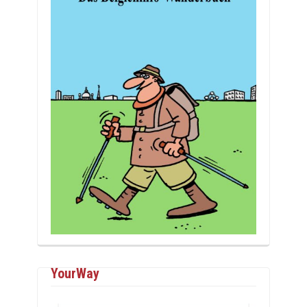
YourWay