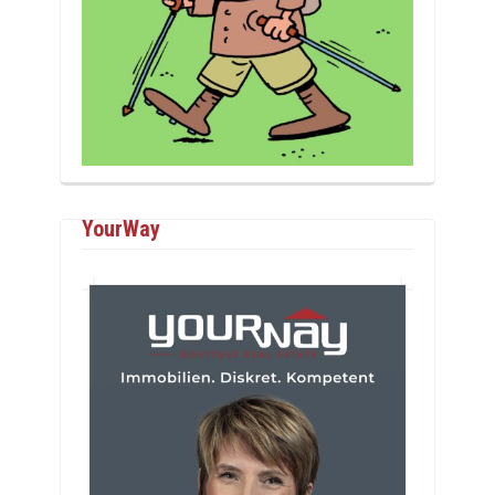
YourWay