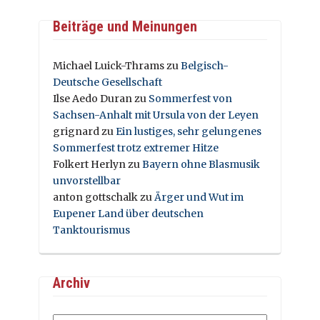
Beiträge und Meinungen
Michael Luick-Thrams
zu
Belgisch-
Deutsche Gesellschaft
Ilse Aedo Duran
zu
Sommerfest von
Sachsen-Anhalt mit Ursula von der Leyen
grignard
zu
Ein lustiges, sehr gelungenes
Sommerfest trotz extremer Hitze
Folkert Herlyn
zu
Bayern ohne Blasmusik
unvorstellbar
anton gottschalk
zu
Ärger und Wut im
Eupener Land über deutschen
Tanktourismus
Archiv