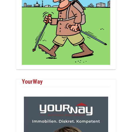
YourWay