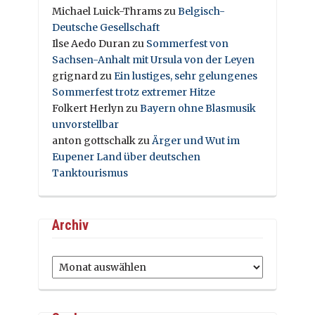
Michael Luick-Thrams
zu
Belgisch-
Deutsche Gesellschaft
Ilse Aedo Duran
zu
Sommerfest von
Sachsen-Anhalt mit Ursula von der Leyen
grignard
zu
Ein lustiges, sehr gelungenes
Sommerfest trotz extremer Hitze
Folkert Herlyn
zu
Bayern ohne Blasmusik
unvorstellbar
anton gottschalk
zu
Ärger und Wut im
Eupener Land über deutschen
Tanktourismus
Archiv
Archiv