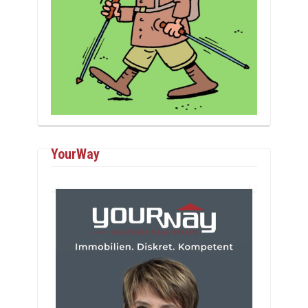
YourWay