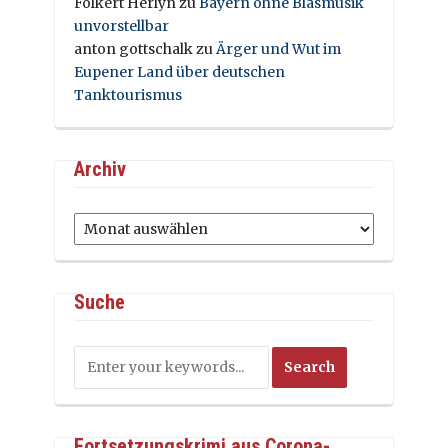
Folkert Herlyn
zu
Bayern ohne Blasmusik
unvorstellbar
anton gottschalk
zu
Ärger und Wut im
Eupener Land über deutschen
Tanktourismus
Archiv
Archiv
Suche
Fortsetzungskrimi aus Corona-