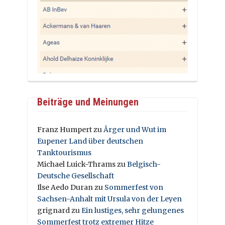
Beiträge und Meinungen
Franz Humpert
zu
Ärger und Wut im
Eupener Land über deutschen
Tanktourismus
Michael Luick-Thrams
zu
Belgisch-
Deutsche Gesellschaft
Ilse Aedo Duran
zu
Sommerfest von
Sachsen-Anhalt mit Ursula von der Leyen
grignard
zu
Ein lustiges, sehr gelungenes
Sommerfest trotz extremer Hitze