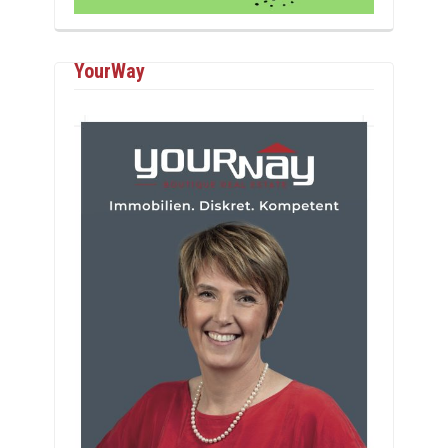
YourWay