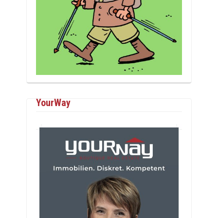
YourWay