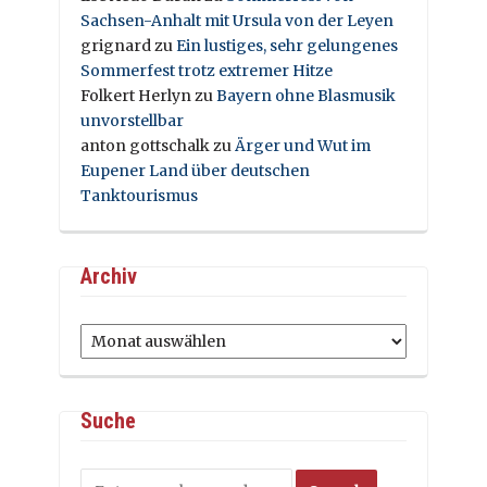
Sachsen-Anhalt mit Ursula von der Leyen
grignard
zu
Ein lustiges, sehr gelungenes
Sommerfest trotz extremer Hitze
Folkert Herlyn
zu
Bayern ohne Blasmusik
unvorstellbar
anton gottschalk
zu
Ärger und Wut im
Eupener Land über deutschen
Tanktourismus
Archiv
Archiv
Suche