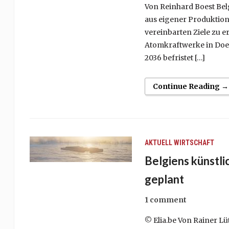
Von Reinhard Boest Belg
aus eigener Produktion
vereinbarten Ziele zu e
Atomkraftwerke in Doel 
2036 befristet […]
Continue Reading →
AKTUELL
WIRTSCHAFT
Belgiens künstli
geplant
1 comment
© Elia.be Von Rainer L