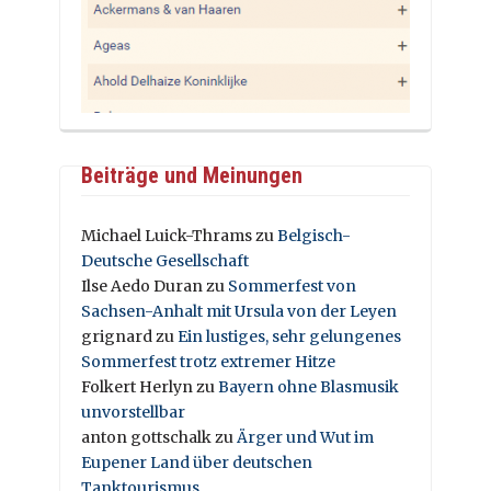
Beiträge und Meinungen
Michael Luick-Thrams
zu
Belgisch-
Deutsche Gesellschaft
Ilse Aedo Duran
zu
Sommerfest von
Sachsen-Anhalt mit Ursula von der Leyen
grignard
zu
Ein lustiges, sehr gelungenes
Sommerfest trotz extremer Hitze
Folkert Herlyn
zu
Bayern ohne Blasmusik
unvorstellbar
anton gottschalk
zu
Ärger und Wut im
Eupener Land über deutschen
Tanktourismus