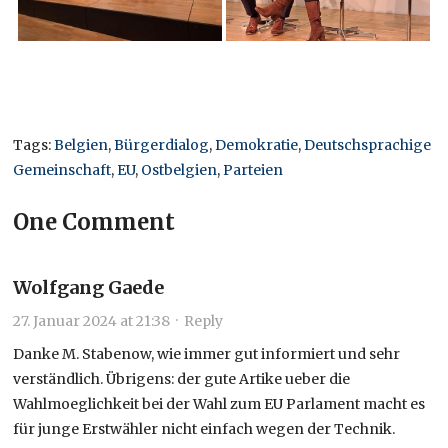
Tags:
Belgien
,
Bürgerdialog
,
Demokratie
,
Deutschsprachige
Gemeinschaft
,
EU
,
Ostbelgien
,
Parteien
One Comment
Wolfgang Gaede
27. Januar 2024 at 21:38
·
Reply
Danke M. Stabenow, wie immer gut informiert und sehr
verständlich. Übrigens: der gute Artike ueber die
Wahlmoeglichkeit bei der Wahl zum EU Parlament macht es
für junge Erstwähler nicht einfach wegen der Technik.