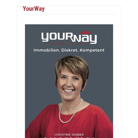
YourWay