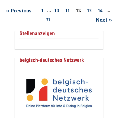
« Previous
1
…
10
11
12
13
14
…
Next »
31
Stellenanzeigen
belgisch-deutsches Netzwerk