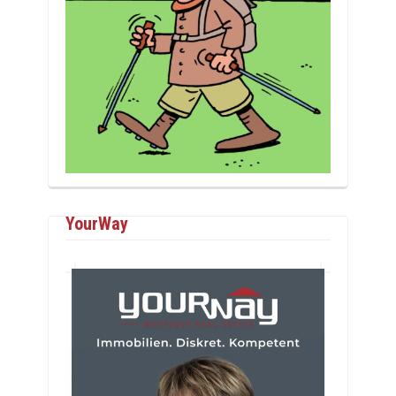
YourWay