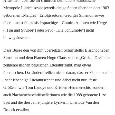
Ardennen, über die im Umbruch befindliche wallonische
Metropole Lüttich sowie jeweils einige Seiten über den dort 1903
geborenen „Maigret“–Erfolgsautoren Georges Simenon sowie
über – meist französischsprachige – Comics-Autoren wie Hergé
(„Tim und Struppi“) oder Peyo („Die Schlümpfe“) nicht
hinwegtäuschen.
Dass Busse den von ihm übersetzten Schriftsteller Elsschot neben
Simenon und dem Flamen Hugo Claus zu den „Großen Drei“ der
zeitgenössischen belgischen Literatur zählt, mag etwas
überraschen. Das ändert freilich nichts daran, dass er Flandern eine
„sehr lebendige Literaturszene“ und dabei nicht nur „feste
Größen“ wie Tom Lanoye und Kristien Hemmerechts, sondern
auch Nachwuchsschriftstellerinnen wie die 1988 geborene Lize
Spit und die drei Jahre jüngere Lyrikerin Charlotte Van den
Broeck erwähnt.