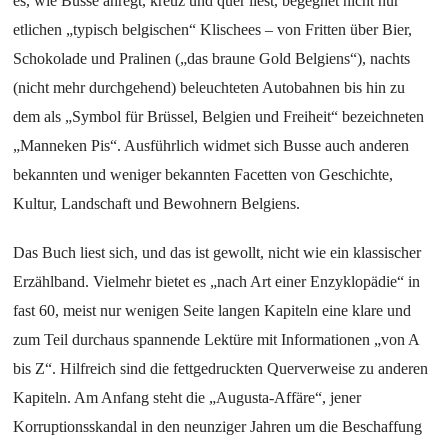
es, wie Busse anregt, kreuz und quer liest, begegnet nicht nur
etlichen „typisch belgischen“ Klischees – von Fritten über Bier,
Schokolade und Pralinen („das braune Gold Belgiens“), nachts
(nicht mehr durchgehend) beleuchteten Autobahnen bis hin zu
dem als „Symbol für Brüssel, Belgien und Freiheit“ bezeichneten
„Manneken Pis“. Ausführlich widmet sich Busse auch anderen
bekannten und weniger bekannten Facetten von Geschichte,
Kultur, Landschaft und Bewohnern Belgiens.
Das Buch liest sich, und das ist gewollt, nicht wie ein klassischer
Erzählband. Vielmehr bietet es „nach Art einer Enzyklopädie“ in
fast 60, meist nur wenigen Seite langen Kapiteln eine klare und
zum Teil durchaus spannende Lektüre mit Informationen „von A
bis Z“. Hilfreich sind die fettgedruckten Querverweise zu anderen
Kapiteln. Am Anfang steht die „Augusta-Affäre“, jener
Korruptionsskandal in den neunziger Jahren um die Beschaffung