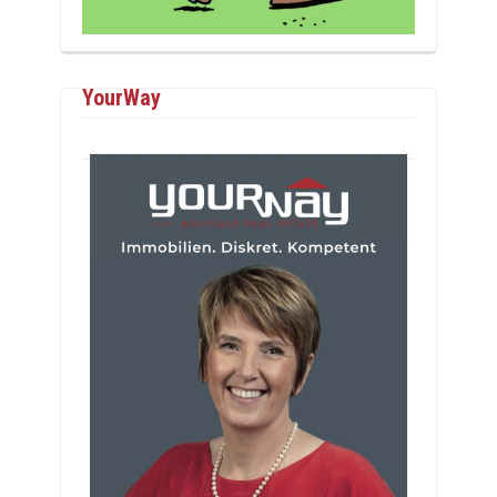
YourWay