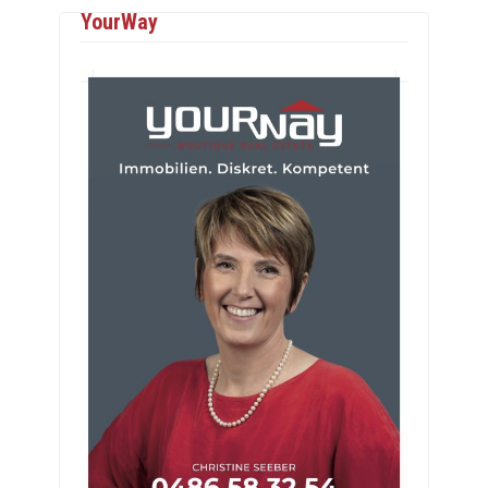
YourWay