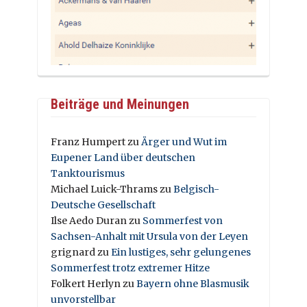
Beiträge und Meinungen
Franz Humpert
zu
Ärger und Wut im
Eupener Land über deutschen
Tanktourismus
Michael Luick-Thrams
zu
Belgisch-
Deutsche Gesellschaft
Ilse Aedo Duran
zu
Sommerfest von
Sachsen-Anhalt mit Ursula von der Leyen
grignard
zu
Ein lustiges, sehr gelungenes
Sommerfest trotz extremer Hitze
Folkert Herlyn
zu
Bayern ohne Blasmusik
unvorstellbar