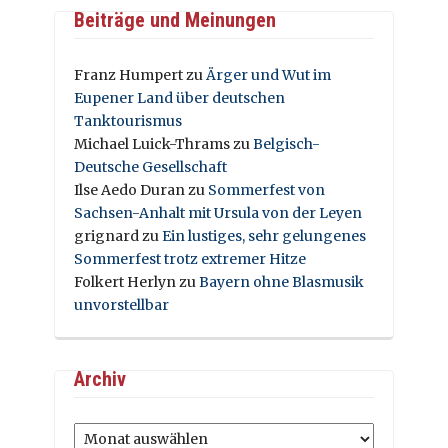
Beiträge und Meinungen
Franz Humpert
zu
Ärger und Wut im
Eupener Land über deutschen
Tanktourismus
Michael Luick-Thrams
zu
Belgisch-
Deutsche Gesellschaft
Ilse Aedo Duran
zu
Sommerfest von
Sachsen-Anhalt mit Ursula von der Leyen
grignard
zu
Ein lustiges, sehr gelungenes
Sommerfest trotz extremer Hitze
Folkert Herlyn
zu
Bayern ohne Blasmusik
unvorstellbar
Archiv
Archiv