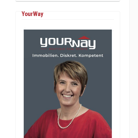
YourWay