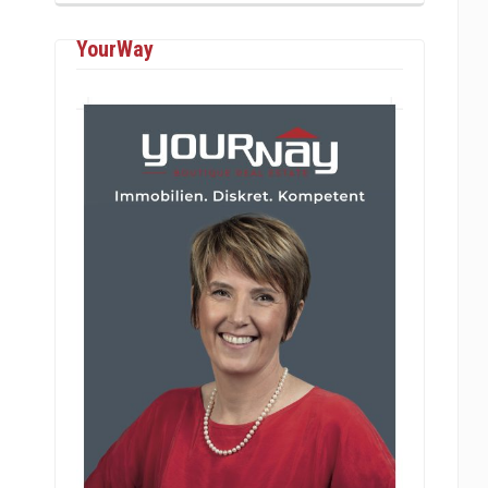
YourWay