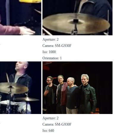
Aperture: 2
F
Camera: SM-G930F
Iso: 1000
Orientation: 1
Aperture: 2
F
Camera: SM-G930F
Iso: 640