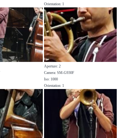
Orientation: 1
Aperture: 2
F
Camera: SM-G930F
Iso: 1000
Orientation: 1