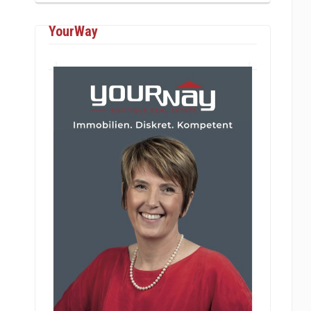
YourWay