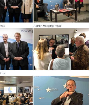
eiss
Author: Wolfgang Weiss
eiss