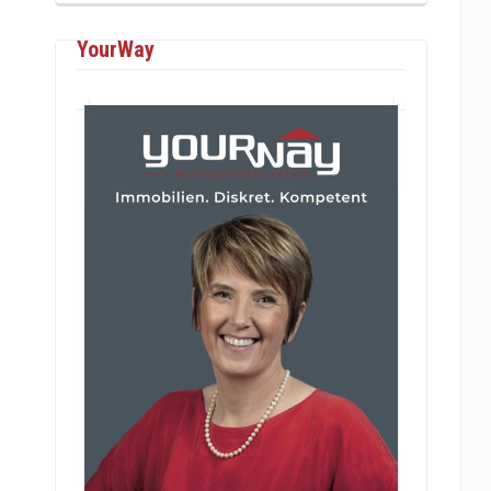
YourWay