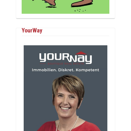
YourWay