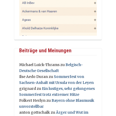
Beiträge und Meinungen
Michael Luick-Thrams
zu
Belgisch-
Deutsche Gesellschaft
Ilse Aedo Duran
zu
Sommerfest von
Sachsen-Anhalt mit Ursula von der Leyen
grignard
zu
Ein lustiges, sehr gelungenes
Sommerfest trotz extremer Hitze
Folkert Herlyn
zu
Bayern ohne Blasmusik
unvorstellbar
anton gottschalk
zu
Ärger und Wut im