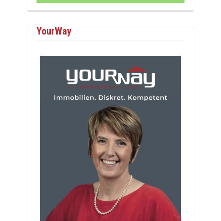
YourWay