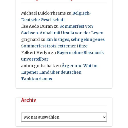
Michael Luick-Thrams
zu
Belgisch-
Deutsche Gesellschaft
Ilse Aedo Duran
zu
Sommerfest von
Sachsen-Anhalt mit Ursula von der Leyen
grignard
zu
Ein lustiges, sehr gelungenes
Sommerfest trotz extremer Hitze
Folkert Herlyn
zu
Bayern ohne Blasmusik
unvorstellbar
anton gottschalk
zu
Ärger und Wut im
Eupener Land über deutschen
Tanktourismus
Archiv
Archiv