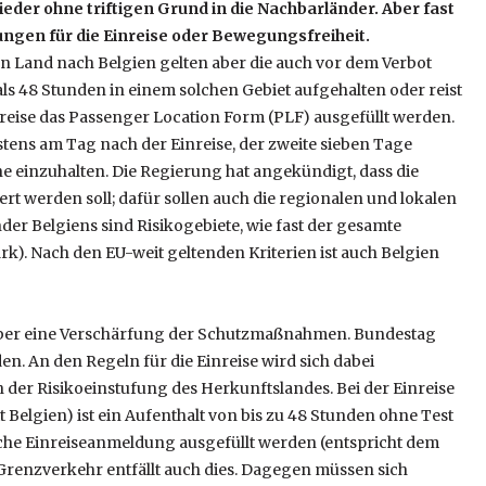
ieder ohne triftigen Grund in die Nachbarländer. Aber fast
ungen für die Einreise oder Bewegungsfreiheit.
en Land nach Belgien gelten aber die auch vor dem Verbot
 48 Stunden in einem solchen Gebiet aufgehalten oder reist
inreise das Passenger Location Form (PLF) ausgefüllt werden.
stens am Tag nach der Einreise, der zweite sieben Tage
ne einzuhalten. Die Regierung hat angekündigt, dass die
iert werden soll; dafür sollen auch die regionalen und lokalen
er Belgiens sind Risikogebiete, wie fast der gesamte
 Nach den EU-weit geltenden Kriterien ist auch Belgien
e über eine Verschärfung der Schutzmaßnahmen. Bundestag
en. An den Regeln für die Einreise wird sich dabei
h der Risikoeinstufung des Herkunftslandes. Bei der Einreise
 Belgien) ist ein Aufenthalt von bis zu 48 Stunden ohne Test
sche Einreiseanmeldung ausgefüllt werden (entspricht dem
 Grenzverkehr entfällt auch dies. Dagegen müssen sich