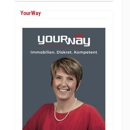
YourWay