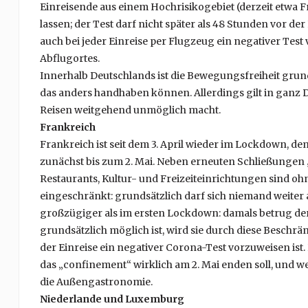
Einreisende aus einem Hochrisikogebiet (derzeit etwa F
lassen; der Test darf nicht später als 48 Stunden vor 
auch bei jeder Einreise per Flugzeug ein negativer Tes
Abflugortes.
Innerhalb Deutschlands ist die Bewegungsfreiheit grun
das anders handhaben können. Allerdings gilt in ganz 
Reisen weitgehend unmöglich macht.
Frankreich
Frankreich ist seit dem 3. April wieder im Lockdown, dem
zunächst bis zum 2. Mai. Neben erneuten Schließungen „
Restaurants, Kultur- und Freizeiteinrichtungen sind oh
eingeschränkt: grundsätzlich darf sich niemand weiter
großzügiger als im ersten Lockdown: damals betrug der
grundsätzlich möglich ist, wird sie durch diese Beschr
der Einreise ein negativer Corona-Test vorzuweisen ist. 
das „confinement“ wirklich am 2. Mai enden soll, und wei
die Außengastronomie.
Niederlande und Luxemburg