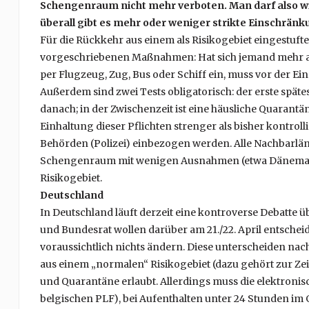
Schengenraum nicht mehr verboten.
Man darf also w
überall gibt es mehr oder weniger strikte Einschränk
Für die Rückkehr aus einem als Risikogebiet eingestuft
vorgeschriebenen Maßnahmen: Hat sich jemand mehr als
per Flugzeug, Zug, Bus oder Schiff ein, muss vor der E
Außerdem sind zwei Tests obligatorisch: der erste späte
danach; in der Zwischenzeit ist eine häusliche Quarantä
Einhaltung dieser Pflichten strenger als bisher kontroll
Behörden (Polizei) einbezogen werden. Alle Nachbarländ
Schengenraum mit wenigen Ausnahmen (etwa Dänemark).
Risikogebiet.
Deutschland
In Deutschland läuft derzeit eine kontroverse Debatt
und Bundesrat wollen darüber am 21./22. April entscheid
voraussichtlich nichts ändern. Diese unterscheiden nac
aus einem „normalen“ Risikogebiet (dazu gehört zur Zeit
und Quarantäne erlaubt. Allerdings muss die elektroni
belgischen PLF), bei Aufenthalten unter 24 Stunden im