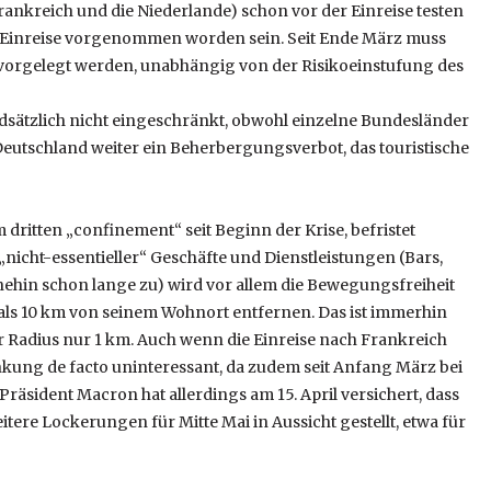
rankreich und die Niederlande) schon vor der Einreise testen
der Einreise vorgenommen worden sein. Seit Ende März muss
t vorgelegt werden, unabhängig von der Risikoeinstufung des
dsätzlich nicht eingeschränkt, obwohl einzelne Bundesländer
Deutschland weiter ein Beherbergungsverbot, das touristische
 dritten „confinement“ seit Beginn der Krise, befristet
nicht-essentieller“ Geschäfte und Dienstleistungen (Bars,
nehin schon lange zu) wird vor allem die Bewegungsfreiheit
 als 10 km von seinem Wohnort entfernen. Das ist immerhin
 Radius nur 1 km. Auch wenn die Einreise nach Frankreich
änkung de facto uninteressant, da zudem seit Anfang März bei
Präsident Macron hat allerdings am 15. April versichert, dass
tere Lockerungen für Mitte Mai in Aussicht gestellt, etwa für