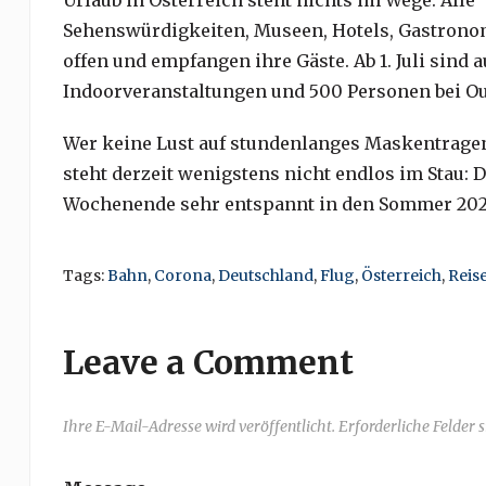
Urlaub in Österreich steht nichts im Wege: Alle
Sehenswürdigkeiten, Museen, Hotels, Gastrono
offen und empfangen ihre Gäste. Ab 1. Juli sind
Indoorveranstaltungen und 500 Personen bei Ou
Wer keine Lust auf stundenlanges Maskentragen
steht derzeit wenigstens nicht endlos im Stau:
Wochenende sehr entspannt in den Sommer 2020
Tags:
Bahn
,
Corona
,
Deutschland
,
Flug
,
Österreich
,
Reis
Leave a Comment
Ihre E-Mail-Adresse wird veröffentlicht. Erforderliche Felder 