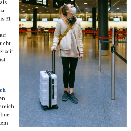
als
 zu
s 31.
auf
bucht
erzeit
ist
ich
en
ereich
ohne
inem