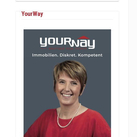
YourWay