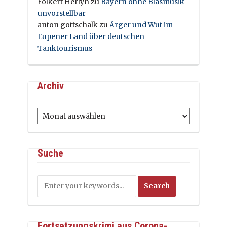
Folkert Herlyn
zu
Bayern ohne Blasmusik
unvorstellbar
anton gottschalk
zu
Ärger und Wut im
Eupener Land über deutschen
Tanktourismus
Archiv
Archiv
Suche
Fortsetzungskrimi aus Corona-