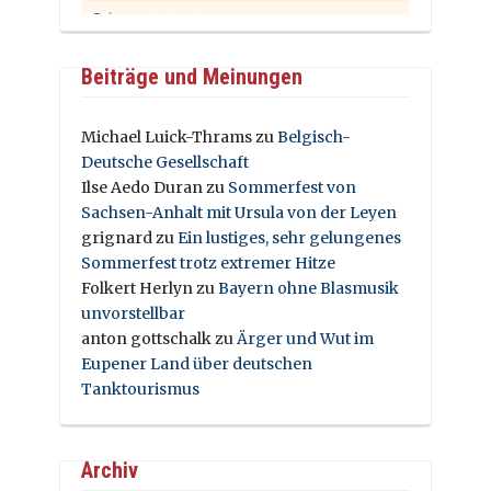
Beiträge und Meinungen
Michael Luick-Thrams
zu
Belgisch-
Deutsche Gesellschaft
Ilse Aedo Duran
zu
Sommerfest von
Sachsen-Anhalt mit Ursula von der Leyen
grignard
zu
Ein lustiges, sehr gelungenes
Sommerfest trotz extremer Hitze
Folkert Herlyn
zu
Bayern ohne Blasmusik
unvorstellbar
anton gottschalk
zu
Ärger und Wut im
Eupener Land über deutschen
Tanktourismus
Archiv