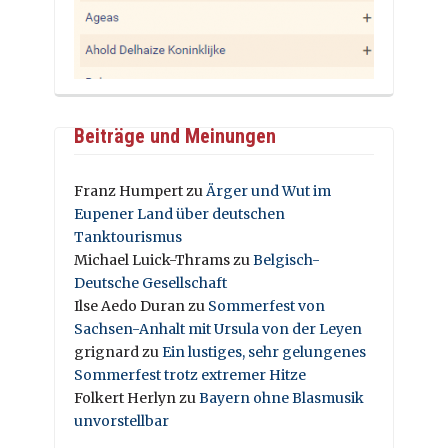
Beiträge und Meinungen
Franz Humpert
zu
Ärger und Wut im
Eupener Land über deutschen
Tanktourismus
Michael Luick-Thrams
zu
Belgisch-
Deutsche Gesellschaft
Ilse Aedo Duran
zu
Sommerfest von
Sachsen-Anhalt mit Ursula von der Leyen
grignard
zu
Ein lustiges, sehr gelungenes
Sommerfest trotz extremer Hitze
Folkert Herlyn
zu
Bayern ohne Blasmusik
unvorstellbar