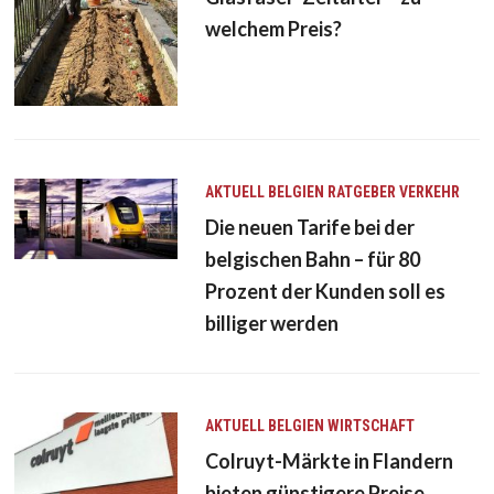
welchem Preis?
AKTUELL
BELGIEN
RATGEBER
VERKEHR
Die neuen Tarife bei der
belgischen Bahn – für 80
Prozent der Kunden soll es
billiger werden
AKTUELL
BELGIEN
WIRTSCHAFT
Colruyt-Märkte in Flandern
bieten günstigere Preise