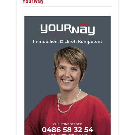
YourWay