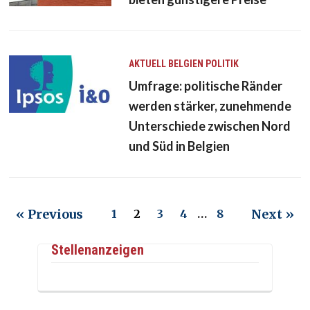
AKTUELL
BELGIEN
POLITIK
Umfrage: politische Ränder
werden stärker, zunehmende
Unterschiede zwischen Nord
und Süd in Belgien
« Previous
Next »
1
2
3
4
…
8
Stellenanzeigen