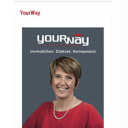
YourWay