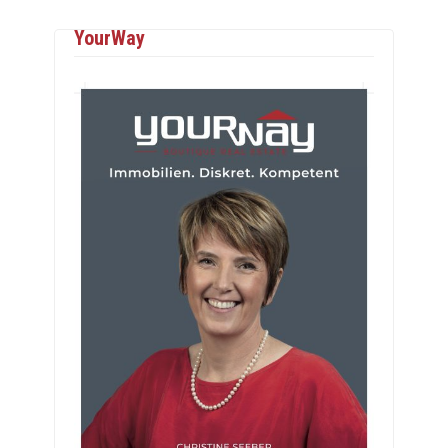
YourWay