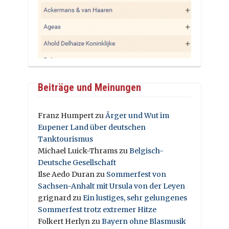
Beiträge und Meinungen
Franz Humpert
zu
Ärger und Wut im
Eupener Land über deutschen
Tanktourismus
Michael Luick-Thrams
zu
Belgisch-
Deutsche Gesellschaft
Ilse Aedo Duran
zu
Sommerfest von
Sachsen-Anhalt mit Ursula von der Leyen
grignard
zu
Ein lustiges, sehr gelungenes
Sommerfest trotz extremer Hitze
Folkert Herlyn
zu
Bayern ohne Blasmusik