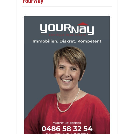
YourWay