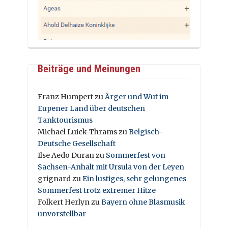
Beiträge und Meinungen
Franz Humpert
zu
Ärger und Wut im
Eupener Land über deutschen
Tanktourismus
Michael Luick-Thrams
zu
Belgisch-
Deutsche Gesellschaft
Ilse Aedo Duran
zu
Sommerfest von
Sachsen-Anhalt mit Ursula von der Leyen
grignard
zu
Ein lustiges, sehr gelungenes
Sommerfest trotz extremer Hitze
Folkert Herlyn
zu
Bayern ohne Blasmusik
unvorstellbar