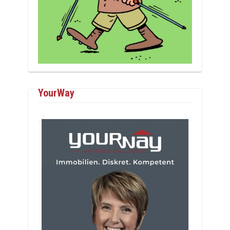
YourWay