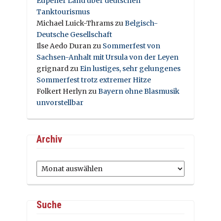
Eupener Land über deutschen
Tanktourismus
Michael Luick-Thrams
zu
Belgisch-
Deutsche Gesellschaft
Ilse Aedo Duran
zu
Sommerfest von
Sachsen-Anhalt mit Ursula von der Leyen
grignard
zu
Ein lustiges, sehr gelungenes
Sommerfest trotz extremer Hitze
Folkert Herlyn
zu
Bayern ohne Blasmusik
unvorstellbar
Archiv
Archiv
Suche