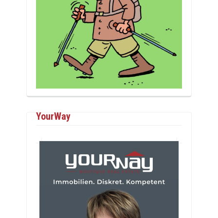
YourWay