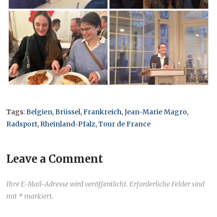
Tags:
Belgien
,
Brüssel
,
Frankreich
,
Jean-Marie Magro
,
Radsport
,
Rheinland-Pfalz
,
Tour de France
Leave a Comment
Ihre E-Mail-Adresse wird veröffentlicht. Erforderliche Felder sind
mit * markiert.