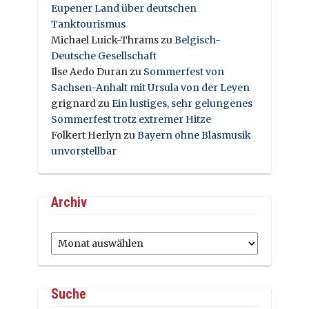
Eupener Land über deutschen
Tanktourismus
Michael Luick-Thrams
zu
Belgisch-
Deutsche Gesellschaft
Ilse Aedo Duran
zu
Sommerfest von
Sachsen-Anhalt mit Ursula von der Leyen
grignard
zu
Ein lustiges, sehr gelungenes
Sommerfest trotz extremer Hitze
Folkert Herlyn
zu
Bayern ohne Blasmusik
unvorstellbar
Archiv
Archiv
Suche