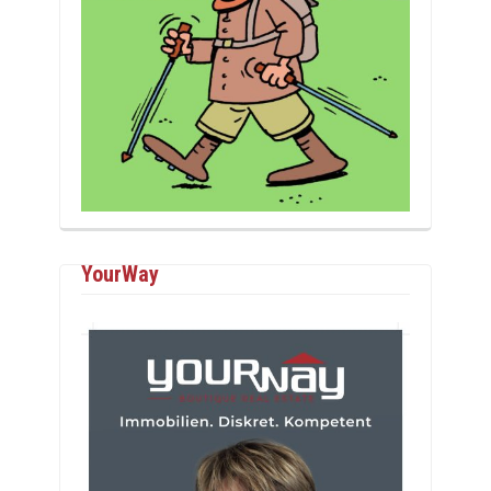
YourWay