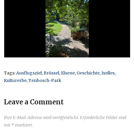
Tags:
Ausflugsziel
,
Brüssel
,
Elsene
,
Geschichte
,
Ixelles
,
Kulturerbe
,
Tenbosch-Park
Leave a Comment
Ihre E-Mail-Adresse wird veröffentlicht. Erforderliche Felder sind
mit * markiert.