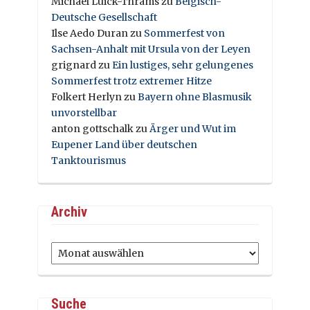
Michael Luick-Thrams
zu
Belgisch-
Deutsche Gesellschaft
Ilse Aedo Duran
zu
Sommerfest von
Sachsen-Anhalt mit Ursula von der Leyen
grignard
zu
Ein lustiges, sehr gelungenes
Sommerfest trotz extremer Hitze
Folkert Herlyn
zu
Bayern ohne Blasmusik
unvorstellbar
anton gottschalk
zu
Ärger und Wut im
Eupener Land über deutschen
Tanktourismus
Archiv
Archiv
Suche