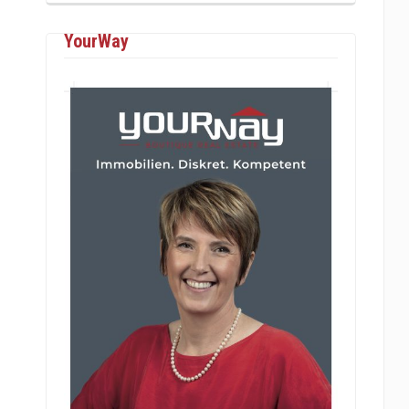
YourWay