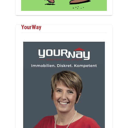
YourWay