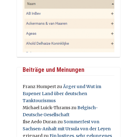
Beiträge und Meinungen
Franz Humpert
zu
Ärger und Wut im
Eupener Land über deutschen
Tanktourismus
Michael Luick-Thrams
zu
Belgisch-
Deutsche Gesellschaft
Ilse Aedo Duran
zu
Sommerfest von
Sachsen-Anhalt mit Ursula von der Leyen
grignard
zu
Ein lustiges, sehr gelungenes