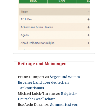
Beiträge und Meinungen
Franz Humpert
zu
Ärger und Wut im
Eupener Land über deutschen
Tanktourismus
Michael Luick-Thrams
zu
Belgisch-
Deutsche Gesellschaft
Ilse Aedo Duran
zu
Sommerfest von